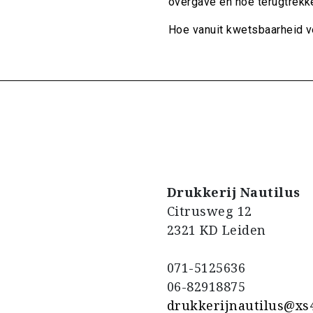
overgave en hoe terugtrekk
Hoe vanuit kwetsbaarheid v
Drukkerij Nautilus
Citrusweg 12
2321 KD Leiden
071-5125636
06-82918875
drukkerijnautilus@xs4