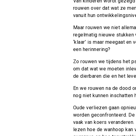
Van kinderen wordt gezegd 
rouwen over dat wat ze men
vanuit hun ontwikkelingsniv
Maar rouwen we niet allemaa
regelmatig nieuwe stukken v
‘klaar’ is maar meegaat en 
een herinnering?
Zo rouwen we tijdens het p
om dat wat we moeten inlev
de dierbaren die en het lev
En we rouwen na de dood o
nog niet kunnen inschatten 
Oude verliezen gaan opnie
worden geconfronteerd. De 
vaak van koers veranderen. 
lezen hoe de wanhoop kan v