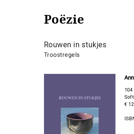
Poëzie
Rouwen in stukjes
Troostregels
Ann
104 
Sof
€ 12
ISB