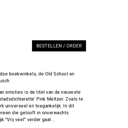
BESTELLEN / ORDER
eidse boekwinkels, de Old School en
usch.
n emoties is de titel van de nieuwste
stadsdichterette’ Pink Meltzer. Zoals te
rk universeel en toegankelijk. In dit
dereen die gelooft in onverwachts
k "Vrij veel" verder gaat ...