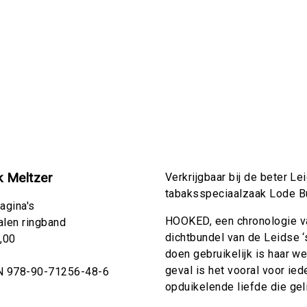
k Meltzer
Verkrijgbaar bij de beter L
tabaksspeciaalzaak Lode B
agina's
HOOKED, een chronologie va
len ringband
dichtbundel van de Leidse ‘
,00
doen gebruikelijk is haar we
geval is het vooral voor ie
N 978-90-71256-48-6
opduikelende liefde die gelij