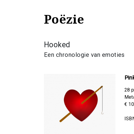
Poëzie
Hooked
Een chronologie van emoties
Pin
28 p
Meta
€ 10
ISB