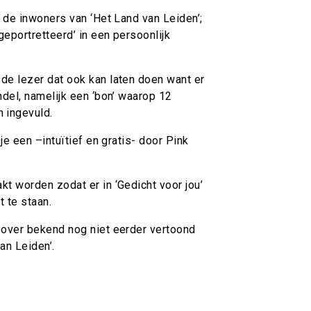
k de inwoners van ‘Het Land van Leiden’;
geportretteerd’ in een persoonlijk
de lezer dat ook kan laten doen want er
ndel, namelijk een ‘bon’ waarop 12
 ingevuld.
 je een –intuïtief en gratis- door Pink
kt worden zodat er in ‘Gedicht voor jou’
t te staan.
zover bekend nog niet eerder vertoond
an Leiden’.