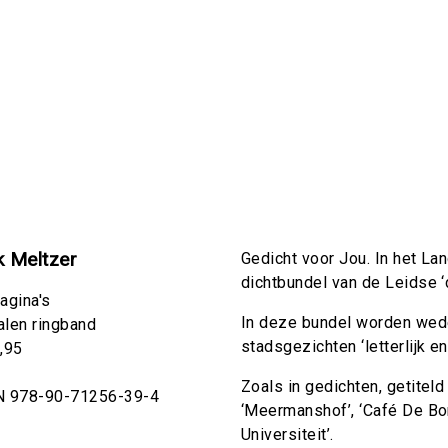
k Meltzer
Gedicht voor Jou. In het Lan
dichtbundel van de Leidse ‘d
agina's
In deze bundel worden wed
len ringband
stadsgezichten ‘letterlijk en
,95
Zoals in gedichten, getiteld
N 978-90-71256-39-4
‘Meermanshof’, ‘Café De Bon
Universiteit’.