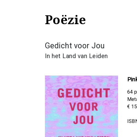
Poëzie
Gedicht voor Jou
In het Land van Leiden
Pin
64 p
Meta
€ 15
ISB