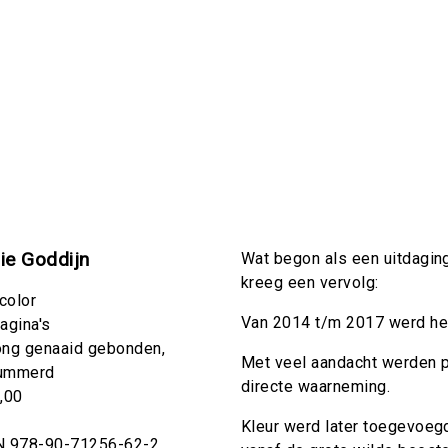
ie Goddijn
Wat begon als een uitdaging
kreeg een vervolg:
 color
Van 2014 t/m 2017 werd he
agina's
ong genaaid gebonden,
Met veel aandacht werden 
ummerd
directe waarneming.
,00
Kleur werd later toegevoegd
N 978-90-71256-62-2