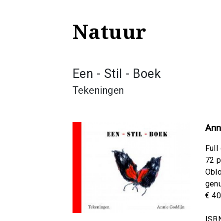
Natuur
Een - Stil - Boek
Tekeningen
Ann
Full
72 p
Obl
gen
€ 40
ISB