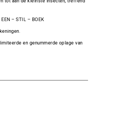
n tot aan de kleinste insecten, treffend
k: EEN – STIL – BOEK
ekeningen.
elimiteerde en genummerde oplage van